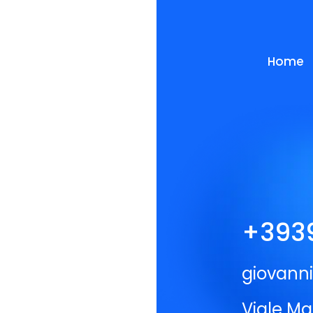
Home
+393
giovanni
Viale Ma